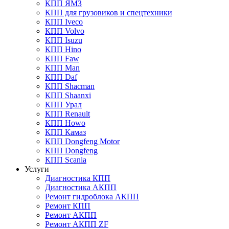
КПП ЯМЗ
КПП для грузовиков и спецтехники
КПП Iveco
КПП Volvo
КПП Isuzu
КПП Hino
КПП Faw
КПП Man
КПП Daf
КПП Shacman
КПП Shaanxi
КПП Урал
КПП Renault
КПП Howo
КПП Камаз
КПП Dongfeng Motor
КПП Dongfeng
КПП Scania
Услуги
Диагностика КПП
Диагностика АКПП
Ремонт гидроблока АКПП
Ремонт КПП
Ремонт АКПП
Ремонт АКПП ZF