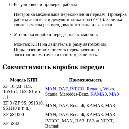
Регулировка и проверка работы
Настройка механизмов переключения передач. Проверка
работы делителя и демультипликатора (ZF16). Заливка
свежего масла рекомендованного типа и вязкости.
Установка коробки передач на автомобиль
Монтаж КПП на двигатель и раму автомобиля.
Подключение механизмов переключения и
электропневматических систем, если есть.
Совместимость коробок передач
Модель КПП
Применяемость
ZF 16 (ZF 16S,
MAN
,
DAF
,
IVECO
,
Renault
,
Volvo
,
16S151, 16S181 и т.
Scania, Mercedes-Benz,
КАМАЗ
,
МАЗ
д.)
ZF 9 (ZF 9S, 9S1310,
MAN, DAF, Renault, КАМАЗ, МАЗ
9S1110 и т. д.)
ZF 6S1000
MAN, DAF, Renault, КАМАЗ, МАЗ
IVECO, MAN, ПАЗ, ГАЗон NEXT,
ZF 5S42
Валдай