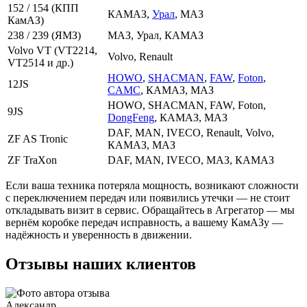
152 / 154 (КПП
КАМАЗ,
Урал
, МАЗ
КамАЗ)
238 / 239 (ЯМЗ)
МАЗ, Урал, КАМАЗ
Volvo VT (VT2214,
Volvo, Renault
VT2514 и др.)
HOWO
,
SHACMAN
,
FAW
,
Foton
,
12JS
CAMC
, КАМАЗ, МАЗ
HOWO, SHACMAN, FAW, Foton,
9JS
DongFeng
, КАМАЗ, МАЗ
DAF, MAN, IVECO, Renault, Volvo,
ZF AS Tronic
КАМАЗ, МАЗ
ZF TraXon
DAF, MAN, IVECO, МАЗ, КАМАЗ
Если ваша техника потеряла мощность, возникают сложности
с переключением передач или появились утечки — не стоит
откладывать визит в сервис. Обращайтесь в Агрегатор — мы
вернём коробке передач исправность, а вашему КамАЗу —
надёжность и уверенность в движении.
Отзывы наших клиентов
Александр